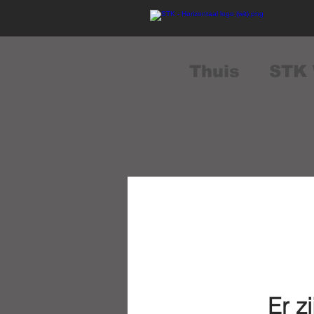
Thuis
STK 
Er z