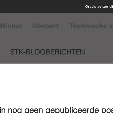
Gratis verzend
Winkel
Contact
Technische 
STK-BLOGBERICHTEN
ijn nog geen gepubliceerde pos