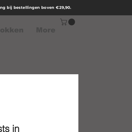
ing bij bestellingen boven €29,90.
sokken
More
ts in